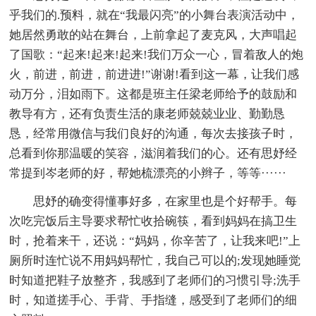
乎我们的.预料，就在“我最闪亮”的小舞台表演活动中，
她居然勇敢的站在舞台，上前拿起了麦克风，大声唱起
了国歌：“起来!起来!起来!我们万众一心，冒着敌人的炮
火，前进，前进，前进进!”谢谢!看到这一幕，让我们感
动万分，泪如雨下。这都是班主任梁老师给予的鼓励和
教导有方，还有负责生活的康老师兢兢业业、勤勤恳
恳，经常用微信与我们良好的沟通，每次去接孩子时，
总看到你那温暖的笑容，滋润着我们的心。还有思妤经
常提到岑老师的好，帮她梳漂亮的小辫子，等等······
思妤的确变得懂事好多，在家里也是个好帮手。每
次吃完饭后主导要求帮忙收拾碗筷，看到妈妈在搞卫生
时，抢着来干，还说：“妈妈，你辛苦了，让我来吧!”上
厕所时连忙说不用妈妈帮忙，我自己可以的;发现她睡觉
时知道把鞋子放整齐，我感到了老师们的习惯引导;洗手
时，知道搓手心、手背、手指缝，感受到了老师们的细